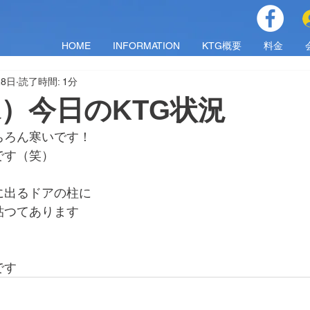
HOME
INFORMATION
KTG概要
料金
28日
読了時間: 1分
（水）今日のKTG状況
ちろん寒いです！
です（笑）
に出るドアの柱に
貼つてあります
です