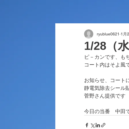
ryublue0621
1月
1/28
ピ－カンです、も
コート内はそよ風
お知らせ、コート
静電気除去シール
菅野さん提供です
今日の当番　中田