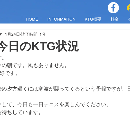
HOME
INFORMATION
KTG概要
料金
23年1月24日
読了時間: 1分
火)今日のKTG状況
す。
りの朝です。風もありません。
良好です。
始め夕方遅くには寒波が襲ってくるという予報ですが、
りして、今日も一日テニスを楽しんでください。
お待ちしています。