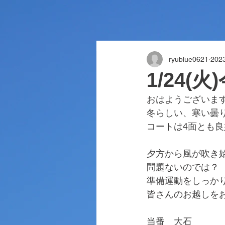
ryublue0621
20
1/24(
おはようございま
冬らしい、寒い曇
コートは4面とも
夕方から風が吹き
問題ないのでは？
準備運動をしっか
皆さんのお越しを
当番　大石