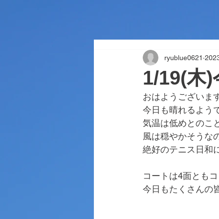
ryublue0621
20
1/19(
おはようございま
今日も晴れるよう
気温は低めとのこ
風は穏やかそうな
絶好のテニス日和
コートは4面とも
今日もたくさんの