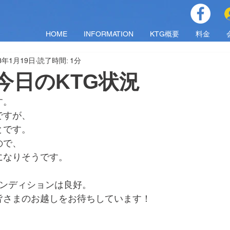
HOME
INFORMATION
KTG概要
料金
23年1月19日
読了時間: 1分
木)今日のKTG状況
す。
ですが、
とです。
ので、
になりそうです。
コンディションは良好。
皆さまのお越しをお待ちしています！