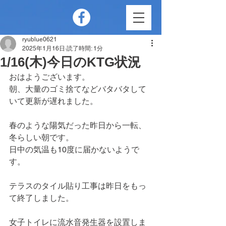
ryublue0621
2025年1月16日
読了時間: 1分
1/16(木)今日のKTG状況
おはようございます。
朝、大量のゴミ捨てなどバタバタして
いて更新が遅れました。
春のような陽気だった昨日から一転、
冬らしい朝です。
日中の気温も10度に届かないようで
す。
テラスのタイル貼り工事は昨日をもっ
て終了しました。
女子トイレに流水音発生器を設置しま