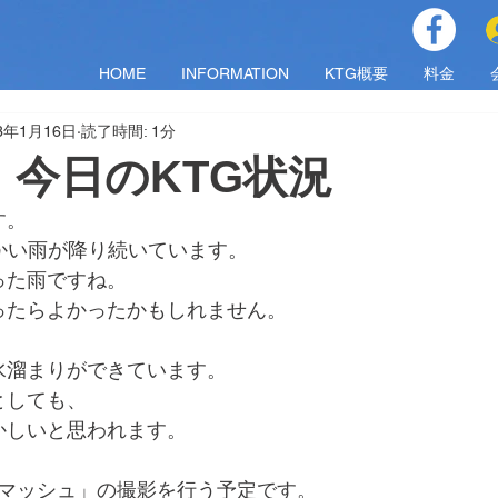
HOME
INFORMATION
KTG概要
料金
23年1月16日
読了時間: 1分
月）今日のKTG状況
す。
かい雨が降り続いています。
った雨ですね。
ったらよかったかもしれません。
水溜まりができています。
としても、
かしいと思われます。
「スマッシュ」の撮影を行う予定です。