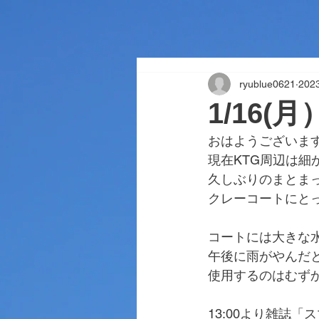
ryublue0621
20
1/16(
おはようございま
現在KTG周辺は細
久しぶりのまとま
クレーコートにと
コートには大きな
午後に雨がやんだ
使用するのはむず
13:00より雑誌