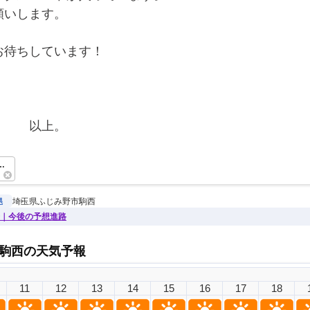
願いします。
お待ちしています！
　　　以上。　