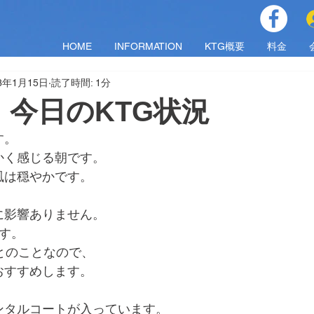
HOME
INFORMATION
KTG概要
料金
23年1月15日
読了時間: 1分
日）今日のKTG状況
す。
かく感じる朝です。
風は穏やかです。
に影響ありません。
す。
とのことなので、
おすすめします。
0でレンタルコートが入っています。