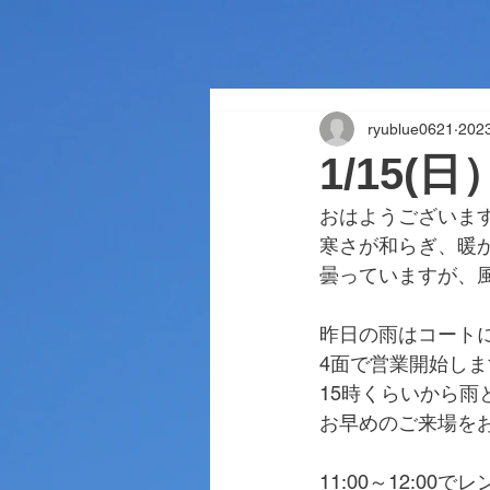
ryublue0621
20
1/15(
おはようございま
寒さが和らぎ、暖
曇っていますが、
昨日の雨はコート
4面で営業開始しま
15時くらいから雨
お早めのご来場を
11:00～12:0