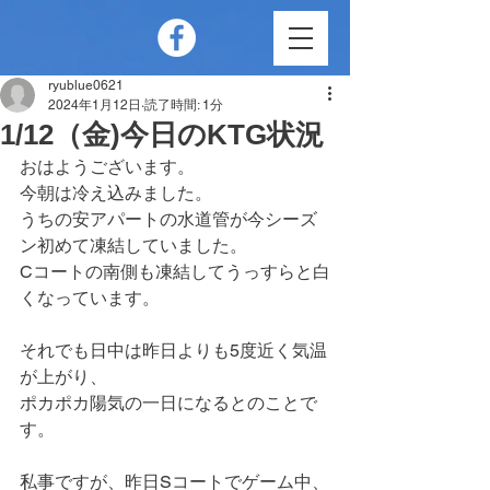
ryublue0621
2024年1月12日
読了時間: 1分
1/12（金)今日のKTG状況
おはようございます。
今朝は冷え込みました。
うちの安アパートの水道管が今シーズ
ン初めて凍結していました。
Cコートの南側も凍結してうっすらと白
くなっています。
それでも日中は昨日よりも5度近く気温
が上がり、
ポカポカ陽気の一日になるとのことで
す。
私事ですが、昨日Sコートでゲーム中、