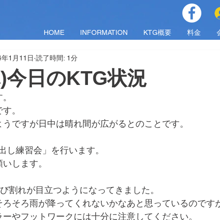
HOME
INFORMATION
KTG概要
料金
24年1月11日
読了時間: 1分
木)今日のKTG状況
す。
です。
ようですが日中は晴れ間が広がるとのことです。
で「球出し練習会」を行います。
願いします。
ひび割れが目立つようになってきました。
そろそろ雨が降ってくれないかなあと思っているのです
ラーやフットワークには十分に注意してください。