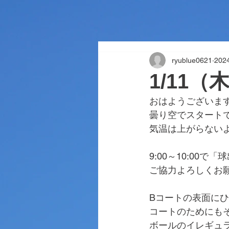
ryublue0621
20
1/11（
おはようございま
曇り空でスタート
気温は上がらない
9:00～10:00
ご協力よろしくお
Bコートの表面に
コートのためにも
ボールのイレギュ