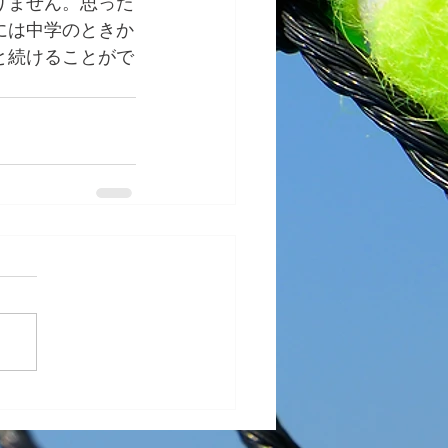
りません。思った
には中学のときか
と続けることがで