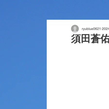
ryublue0621
20
須田蒼