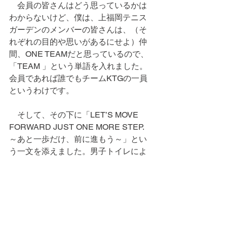
　会員の皆さんはどう思っているかは
わからないけど、僕は、上福岡テニス
ガーデンのメンバーの皆さんは、（そ
れぞれの目的や思いがあるにせよ）仲
間、ONE TEAMだと思っているので、
「TEAM 」という単語を入れました。
会員であれば誰でもチームKTGの一員
というわけです。
　そして、その下に「LET’S MOVE 
FORWARD JUST ONE MORE STEP.　
～あと一歩だけ、前に進もう～」とい
う一文を添えました。男子トイレによ
くある張り紙に書かれているフレーズ
のようだけど、人生もテニスも、焦る
ことなく一歩ずつ前進していこう、前
進すればゴールから離れていくことは
なくて、少しずつ近づいていくのだか
ら、というポジティブなメッセージ。