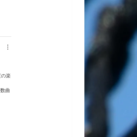
度の楽
の数曲