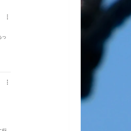
あっ
に行