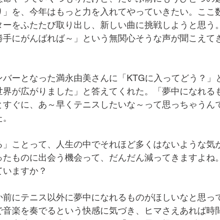
り」を、今年はもっと力を入れてやっていきたい。ここ
ターをふたたび取り出し、新しい曲に挑戦しようと思う
勝手にがんばれば～」という無関心そうな声が聞こえて
ンバーとなった満永由美さんに「KTGに入ってどう？」
世界が広がりました」と答えてくれた。「夢中になれる
とすぐに、あ～早くテニスしたいな～って思っちゃうん
た。
る」ことって、人生の中でそれほど多くはないような気
ったものに出会う機会って、だんだん減ってきますよね
ていますか？
か前にテニス以外に夢中になれるものがほしいなと思っ
で音楽を奏でるという快感に気づき、ヒマさえあれば時