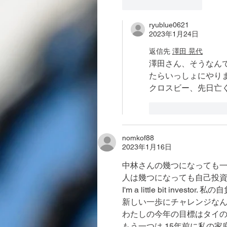
いいね！
返信
ryublue0621
2023年1月24日
返信先
澤田 晃代
澤田さん、そうなん
たらいっしょにやり
クロスビー、先日亡
いいね！
返
nomkof88
2023年1月16日
中林さんの幾つになっても
人は幾つになっても自己投資
I'm a little bit investor.
新しい一歩にチャレンジな
わたしの今年の目標はタイ
もう一つは 15年前に私の