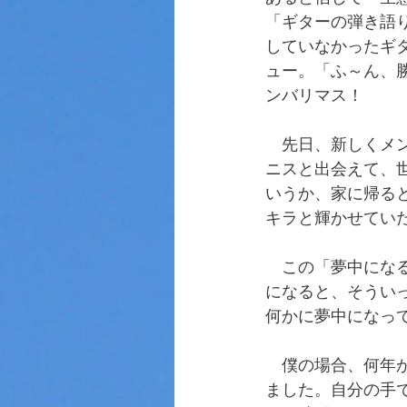
「ギターの弾き語
していなかったギ
ュー。「ふ～ん、
ンバリマス！
　先日、新しくメ
ニスと出会えて、
いうか、家に帰る
キラと輝かせてい
　この「夢中にな
になると、そうい
何かに夢中になっ
　僕の場合、何年
ました。自分の手