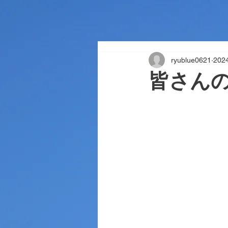
ryublue0621
20
皆さん