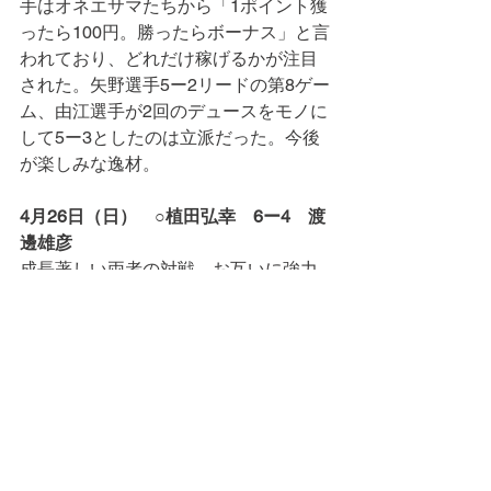
手はオネエサマたちから「1ポイント獲
ったら100円。勝ったらボーナス」と言
われており、どれだけ稼げるかが注目
された。矢野選手5ー2リードの第8ゲー
ム、由江選手が2回のデュースをモノに
して5ー3としたのは立派だった。今後
が楽しみな逸材。
4月26日（日）　○植田弘幸　6ー4　渡
邊雄彦
成長著しい両者の対戦。お互いに強力
なサービスとフォアハンドを持ち、
「とりあえず入れとこ」という考えは
おそらくない、まるで殴り合いのよう
な試合だった。小さくまとまるよりい
いと思います。そのうち引き出しが増
えてくるはず。
戦評＝中林