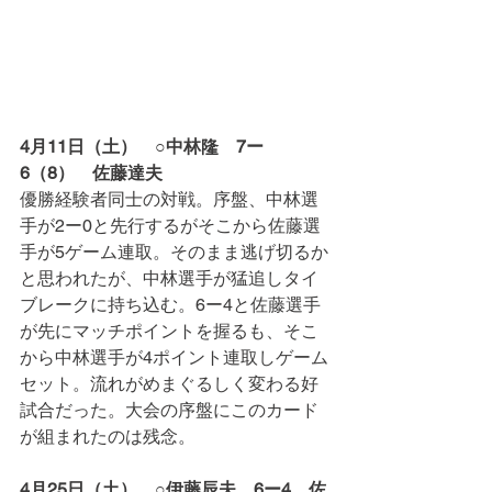
4月11日（土）　○中林隆　7ー
6（8）　佐藤達夫
優勝経験者同士の対戦。序盤、中林選
手が2ー0と先行するがそこから佐藤選
手が5ゲーム連取。そのまま逃げ切るか
と思われたが、中林選手が猛追しタイ
ブレークに持ち込む。6ー4と佐藤選手
が先にマッチポイントを握るも、そこ
から中林選手が4ポイント連取しゲーム
セット。流れがめまぐるしく変わる好
試合だった。大会の序盤にこのカード
が組まれたのは残念。
4月25日（土）　○伊藤辰夫　6ー4　佐