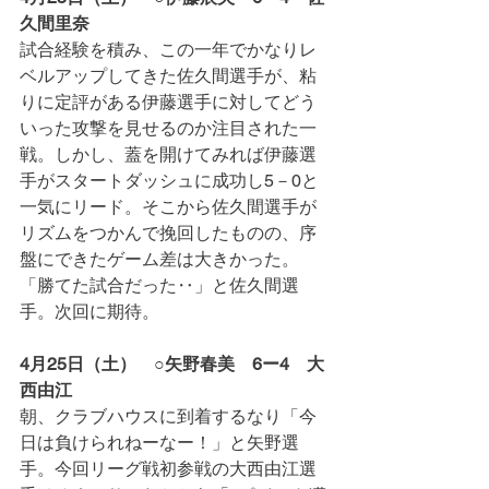
久間里奈
試合経験を積み、この一年でかなりレ
ベルアップしてきた佐久間選手が、粘
りに定評がある伊藤選手に対してどう
いった攻撃を見せるのか注目された一
戦。しかし、蓋を開けてみれば伊藤選
手がスタートダッシュに成功し5－0と
一気にリード。そこから佐久間選手が
リズムをつかんで挽回したものの、序
盤にできたゲーム差は大きかった。
「勝てた試合だった‥」と佐久間選
手。次回に期待。
4月25日（土）　○矢野春美　6ー4　大
西由江
朝、クラブハウスに到着するなり「今
日は負けられねーなー！」と矢野選
手。今回リーグ戦初参戦の大西由江選