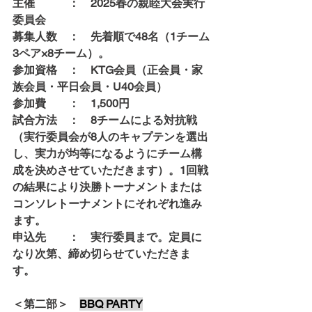
主催　　　：　2025春の親睦大会実行
委員会
募集人数　：　先着順で48名（1チーム
3ペア×8チーム）。
参加資格　：　KTG会員（正会員・家
族会員・平日会員・U40会員）
参加費　　：　1,500円
試合方法　：　8チームによる対抗戦
（実行委員会が8人のキャプテンを選出
し、実力が均等になるようにチーム構
成を決めさせていただきます）。1回戦
の結果により決勝トーナメントまたは
コンソレトーナメントにそれぞれ進み
ます。
申込先　　：　実行委員まで。定員に
なり次第、締め切らせていただきま
す。
＜第二部＞　
BBQ PARTY