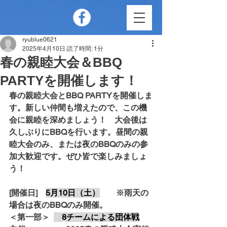
ryublue0621
2025年4月10日
読了時間: 1分
春の親睦大会＆BBQ
PARTYを開催します！
春の親睦大会とBBQ PARTYを開催しま
す。新しい仲間も増えたので、この機
会に親睦を深めましょう！　大会後は
久しぶりにBBQを行います。昼間の親
睦大会のみ、または夜のBBQのみの参
加大歓迎です。ぜひ皆で楽しみましょ
う！
[開催日]　
5月10日（土）
　　※雨天の
場合は夜のBBQのみ開催。
＜第一部＞  
　8チームによる団体戦