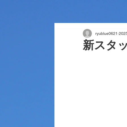
ryublue0621
20
新スタ