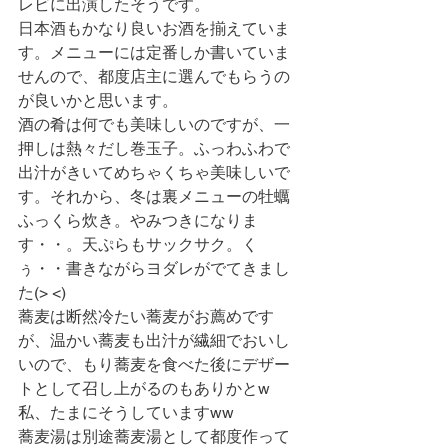
レビに出演したそうです。
日本酒もかなり良いお酒を揃えていま
す。メニューには定番しか書いていま
せんので、都度店主に選んでもらうの
が良いかと思います。
酒の肴は何でも美味しいのですが、一
押しは熱々だし巻玉子。ふっわふわで
出汁がきいてめちゃくちゃ美味しいで
す。それから、冬は裏メニューの牡蠣
ふっくら炊き。やみつきになりま
す・・。天ぷらもサックサク。く
ぅ・・書きながらヨダレがでてきまし
た(> <)
蕎麦は断然冷たい蕎麦がお薦めです
が、温かい蕎麦も出汁が繊細でおいし
いので、もり蕎麦を食べた後にデザー
トとして召し上がるのもありかとw  
私、たまにそうしていますww
蕎麦湯は別途蕎麦湯として都度作って