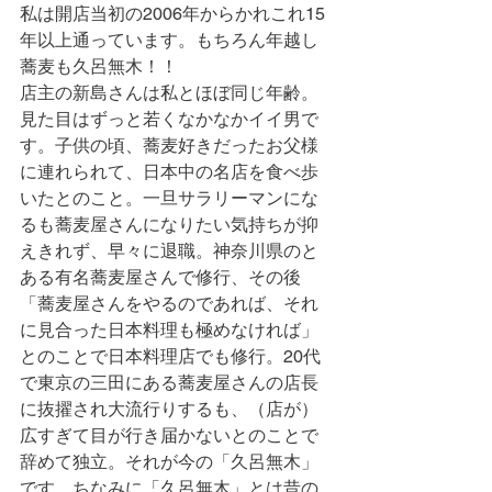
私は開店当初の2006年からかれこれ15
年以上通っています。もちろん年越し
蕎麦も久呂無木！！
店主の新島さんは私とほぼ同じ年齢。
見た目はずっと若くなかなかイイ男で
す。子供の頃、蕎麦好きだったお父様
に連れられて、日本中の名店を食べ歩
いたとのこと。一旦サラリーマンにな
るも蕎麦屋さんになりたい気持ちが抑
えきれず、早々に退職。神奈川県のと
ある有名蕎麦屋さんで修行、その後
「蕎麦屋さんをやるのであれば、それ
に見合った日本料理も極めなければ」
とのことで日本料理店でも修行。20代
で東京の三田にある蕎麦屋さんの店長
に抜擢され大流行りするも、（店が）
広すぎて目が行き届かないとのことで
辞めて独立。それが今の「久呂無木」
です。ちなみに「久呂無木」とは昔の