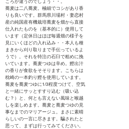
ころが違うのでしょう・・。
蕎麦は二八蕎麦。極細でコシがあり香
りも良いです。群馬県川場村・妻恋村
産の純国産有機栽培蕎麦を畑から直接
仕入れたものを（基本的に）使用して
います（定休日はほぼ毎週畑の様子を
見にいくほどの入れ込み・・本人も種
まきから刈り取りまで手伝っているよ
うで）。それを特注の石臼で粗めに挽
いています。蕎麦つゆは辛め。鰹出汁
の香りが食欲をそそります。こちらは
枕崎の一本釣り鰹を使用しています。
蕎麦を蕎麦つゆに1/3程度つけて、空気
と一緒にサッとすすり込む（吸い込
む？）と、何とも言えない風味と喉越
しを楽しめます。蕎麦と蕎麦つゆの見
事なまでのマリアージュ。まさに素晴
らしいの一言に尽きます。騙されたと
思って、まずは行ってみてください。