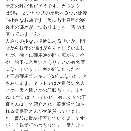
蕎麦の呼び名だそうです。カウンター
は5席、堀ごたつ式の座敷が３つと比較
的小さなお店です（奥にも十畳程の宴
会用の部屋が一つありますが、普段は
使っていません）。
人通りの少ない場所にあるせいか、開
店から数年の間はがらんとしていまし
たが、徐々に蕎麦通の間で広がり、今
や「埼玉に久呂無木あり」との有名店
になっています。何の雑誌だったか、
埼玉県蕎麦ランキング2位になったこと
もあります。ネットでは次世代の名人
とか、天才肌とかの記載も・・。また
2015年にはフジテレビ「有吉くんの正
直さんぽ」で紹介され、蕎麦通で知ら
れる関根勤さんが大絶賛していまし
た。普段は取材拒否しているようです
が、「親孝行のつもりで」一度だけテ