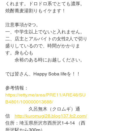
くれます。ドロドロ系でとても濃厚。
焼酎蕎麦湯割りもイケます！
注意事項が2つ。
一、中学生以上でないと入れません。
二、店主とアルバイトの女性2人で切り
盛りしているので、時間がかかりま
す。身も心も
　　余裕のある時にお越しください。
では皆さん、Happy Soba lifeを！！
参考情報：
https://retty.me/area/PRE11/ARE48/SU
B4801/100000013688/
　　　　　久呂無木（クロムギ）通
信　
http://kuromugi28.blog137.fc2.com/
住所：埼玉県所沢市西所沢1-4-14 （西
所沢駅から300m）