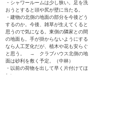
・シャワールームは少し狭い。足を洗
おうとすると頭や尻が壁に当たる。
・建物の北側の地面の部分を今後どう
するのか。今後、雑草が生えてくると
思うので気になる。東側の隣家との間
の地面も。手が掛からないようにする
なら人工芝化だが、植木や花も安らぐ
と思う。　→　クラブハウス北側の地
面は砂利を敷く予定。（中林）
・以前の荷物を出して早く片付けてほ
しい。
・女子更衣室に行くときに男性が着替
えているのが見えた。ドアが付いてい
るので閉めてほしい。
・クラブハウス内に椅子が少ない。今
はいいが、暑いときにハウス内に入っ
て涼みたいときに不便。　→　検討す
る。（中林）
・辞めた方の札はどこかに保管するか