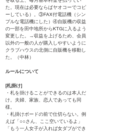
を取る上、毎月基本料金を払ってい
た。現在は必要ならばヤオコーでコピ
ーしている）。③FAX付電話機（シン
プルな電話機にした）④自販機の収益
の一部を田中地所からKTGに入るよう
変更した。→収益を上げるため、会員
以外の一般の人が購入しやすいように
クラブハウスの北側に自販機を移動し
た。（中林）
ルールについて
[札掛け]
・札を掛けることができるのは本人だ
け。夫婦、家族、恋人であっても同
様。
・札掛けボードの前で仕切らない。例
えば「○○さん、ここ空いているよ」
「もう一人女子が入れば女ダブができ