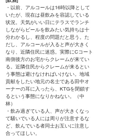
[飲酒]
・以前、アルコールは16時以降として
いたが、現在は昼飲みを容認している
状況。天気がいい日にテラスでランチ
しながらビールを飲みたい気持ちは十
分わかるし、程度の問題だと思う。た
だし、アルコールが入ると声が大きく
なり、近隣住民に迷惑。実際にCコート
南側後方のお宅からクレームが来てい
る。近隣住民からクレームが来るとい
う事態は避けなければいけない。地域
貢献をしたい地元の名士である田中オ
ーナーの耳に入ったら、KTGを閉鎖す
るという事態になりかねない。（中
林）
・飲み過ぎている人、声が大きくなっ
て騒いでいる人には周りが注意するな
ど、飲んでいる者同士お互いに注意し
合ってほしい。