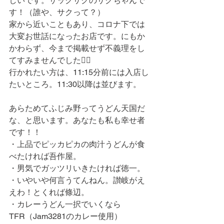
しいです。サックサクのサクちゃんで
す！（誰や、サクって？）
家から近いこともあり、コロナ下では
大変お世話になったお店です。にもか
かわらず、今まで掲載せず不義理をし
てすみませんでした🙇‍♂️
行かれたい方は、11:15分前には入店し
たいところ。11:30以降は並びます。
あらためてふじみ野ってうどん天国だ
な、と思います。あなたも私も幸せ者
です！！
・上品でピッカピカの肉汁うどんが食
べたければ吾作屋。
・男気でガッツリいきたければ徳一。
・いやいや何言うてんねん。讃岐がえ
えわ！とくれば條辺。
・カレーうどん一択でいくなら
TFR（Jam3281のカレー使用）