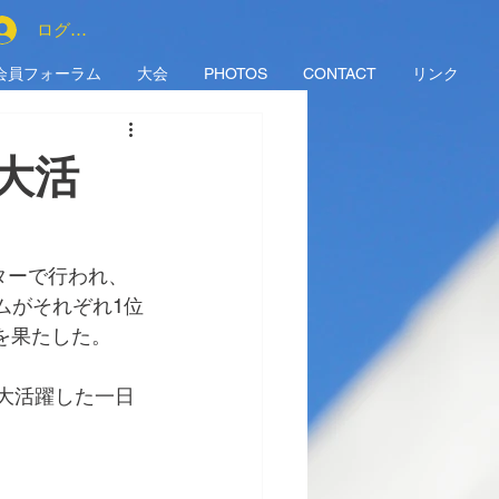
ログイン
会員フォーラム
大会
PHOTOS
CONTACT
リンク
大活
ターで行われ、
ムがそれぞれ1位
を果たした。
が大活躍した一日