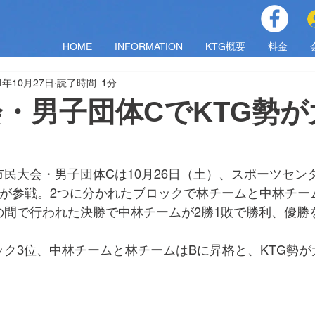
HOME
INFORMATION
KTG概要
料金
4年10月27日
読了時間: 1分
・男子団体CでKTG勢が
民大会・男子団体Cは10月26日（土）、スポーツセン
ムが参戦。2つに分かれたブロックで林チームと中林チー
の間で行われた決勝で中林チームが2勝1敗で勝利、優勝
ク3位、中林チームと林チームはBに昇格と、KTG勢