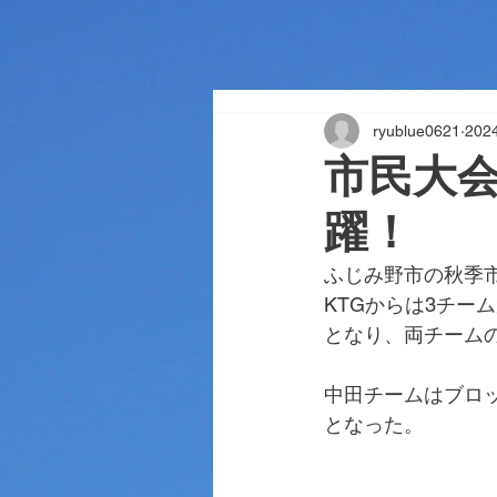
ryublue0621
202
市民大会
躍！
ふじみ野市の秋季市
KTGからは3チー
となり、両チーム
中田チームはブロッ
となった。