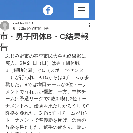
ryublue0621
6月22日
読了時間: 1分
市・男子団体B・C結果報
告
ふじみ野市の春季市民大会も終盤戦に
突入。6月21日（日）は男子団体戦
B（運動公園）とC（スポーツセンタ
ー）が行われ、KTGからは3チームが参
戦した。Bでは増田チームが2位トーナ
メントでうれしい優勝、一方、中林チ
ームは予選リーグで2敗を喫し3位トー
ナメントへ。優勝を果たしかろうじてC
降格を免れた。Cでは荘司チームが1位
トーナメントで準優勝を遂げ、念願の
昇格を果たした。選手の皆さん、暑い