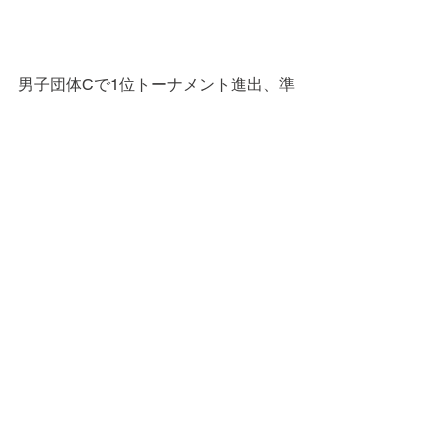
男子団体Cで1位トーナメント進出、準
優勝を遂げてB昇格を果たした荘司チー
ム（荘司、渡辺博、佐藤和、井上友、
塩田、草島、芳村、沢部）。やりまし
たね！
コメント