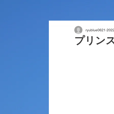
ryublue0621
20
プリンス